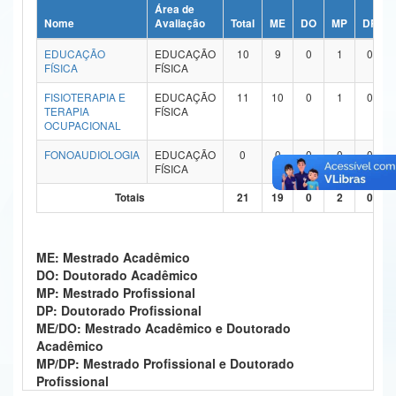
Área de
Ministério da Ciência, Tecnologia, Inovações e Comunicações
Nome
Avaliação
Total
ME
DO
MP
DP
EDUCAÇÃO
EDUCAÇÃO
10
9
0
1
0
Ministério do Meio Ambiente
FÍSICA
FÍSICA
Ministério do Turismo
FISIOTERAPIA E
EDUCAÇÃO
11
10
0
1
0
TERAPIA
FÍSICA
OCUPACIONAL
Ministério do Desenvolvimento Regional
FONOAUDIOLOGIA
EDUCAÇÃO
0
0
0
0
0
Controladoria-Geral da União
FÍSICA
Totais
21
19
0
2
0
Ministério da Mulher, da Família e dos Direitos Humanos
Secretaria-Geral
ME: Mestrado Acadêmico
Secretaria de Governo
DO: Doutorado Acadêmico
MP: Mestrado Profissional
Gabinete de Segurança Institucional
DP: Doutorado Profissional
ME/DO: Mestrado Acadêmico e Doutorado
Advocacia-Geral da União
Acadêmico
MP/DP: Mestrado Profissional e Doutorado
Banco Central do Brasil
Profissional