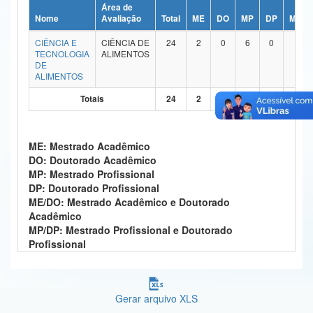
Área de
Ministério da Ciência, Tecnologia, Inovações e Comunicações
Nome
Avaliação
Total
ME
DO
MP
DP
ME/D
CIÊNCIA E
CIÊNCIA DE
24
2
0
6
0
15
Ministério do Meio Ambiente
TECNOLOGIA
ALIMENTOS
DE
Ministério do Turismo
ALIMENTOS
Totais
24
2
0
6
0
15
Ministério do Desenvolvimento Regional
Controladoria-Geral da União
ME: Mestrado Acadêmico
Ministério da Mulher, da Família e dos Direitos Humanos
DO: Doutorado Acadêmico
MP: Mestrado Profissional
Secretaria-Geral
DP: Doutorado Profissional
ME/DO: Mestrado Acadêmico e Doutorado
Secretaria de Governo
Acadêmico
MP/DP: Mestrado Profissional e Doutorado
Gabinete de Segurança Institucional
Profissional
Advocacia-Geral da União
Gerar arquivo XLS
Banco Central do Brasil