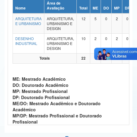
Área de
Ministério da Ciência, Tecnologia, Inovações e Comunicações
Nome
Avaliação
Total
ME
DO
MP
DP
ARQUITETURA
ARQUITETURA,
12
5
0
2
0
Ministério do Meio Ambiente
E URBANISMO
URBANISMO E
DESIGN
Ministério do Turismo
DESENHO
ARQUITETURA,
10
2
0
2
0
INDUSTRIAL
URBANISMO E
Ministério do Desenvolvimento Regional
DESIGN
Controladoria-Geral da União
Totais
22
7
0
4
0
Ministério da Mulher, da Família e dos Direitos Humanos
ME: Mestrado Acadêmico
Secretaria-Geral
DO: Doutorado Acadêmico
MP: Mestrado Profissional
Secretaria de Governo
DP: Doutorado Profissional
ME/DO: Mestrado Acadêmico e Doutorado
Gabinete de Segurança Institucional
Acadêmico
MP/DP: Mestrado Profissional e Doutorado
Advocacia-Geral da União
Profissional
Banco Central do Brasil