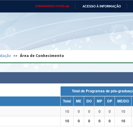
ACESSO À INFORMAÇÃO
CORONAVÍRUS (COVID-19)
Ministério da Defesa
Ministério das Relações
Mini
Exteriores
IR
PARA
O
CONTEÚDO
Ministério da Cidadania
Ministério da Saúde
Mini
Ministério do Desenvolvimento
Controladoria-Geral da União
Minis
Regional
e do
liação
Área de Conhecimento
Advocacia-Geral da União
Banco Central do Brasil
Plana
Total de Programas de pós-grad
Total
ME
DO
MP
DP
ME/DO
10
0
0
0
0
10
10
0
0
0
0
10