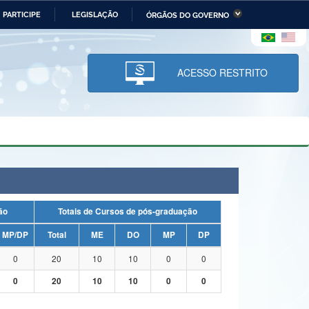
PARTICIPE
LEGISLAÇÃO
ÓRGÃOS DO GOVERNO
stério da Economia
Ministério da Infraestrutura
stério de Minas e Energia
Ministério da Ciência,
Tecnologia, Inovações e
ACESSO RESTRITO
Comunicações
tério da Mulher, da Família
Secretaria-Geral
s Direitos Humanos
lto
uação
Totais de Cursos de pós-graduação
MP/DP
Total
ME
DO
MP
DP
0
20
10
10
0
0
0
20
10
10
0
0