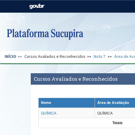
Casa Civil
Ministério da Justiça e
Segurança Pública
Ministério da Agricultura,
Ministério da Educação
Pecuária e Abastecimento
Ministério do Meio Ambiente
Ministério do Turismo
INÍCIO
Cursos Avaliados e Reconhecidos
Nota 7
Área de Ava
Secretaria de Governo
Gabinete de Segurança
Institucional
Cursos Avaliados e Reconhecidos
Nome
Área de Avaliação
QUÍMICA
QUÍMICA
Totais