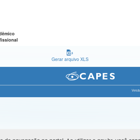
adêmico
fissional
Gerar arquivo XLS
Versão