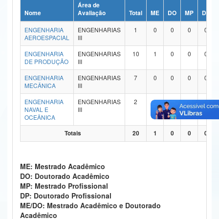
Área de
Ministério da Ciência, Tecnologia, Inovações e Comunicações
Nome
Avaliação
Total
ME
DO
MP
DP
ENGENHARIA
ENGENHARIAS
1
0
0
0
0
Ministério do Meio Ambiente
AEROESPACIAL
III
Ministério do Turismo
ENGENHARIA
ENGENHARIAS
10
1
0
0
0
DE PRODUÇÃO
III
Ministério do Desenvolvimento Regional
ENGENHARIA
ENGENHARIAS
7
0
0
0
0
MECÂNICA
III
Controladoria-Geral da União
ENGENHARIA
ENGENHARIAS
2
0
0
0
0
NAVAL E
III
Ministério da Mulher, da Família e dos Direitos Humanos
OCEÂNICA
Secretaria-Geral
Totais
20
1
0
0
0
Secretaria de Governo
ME: Mestrado Acadêmico
Gabinete de Segurança Institucional
DO: Doutorado Acadêmico
MP: Mestrado Profissional
Advocacia-Geral da União
DP: Doutorado Profissional
ME/DO: Mestrado Acadêmico e Doutorado
Banco Central do Brasil
Acadêmico