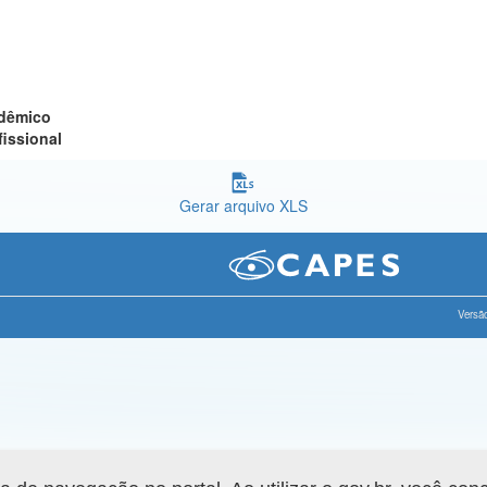
adêmico
fissional
Gerar arquivo XLS
Versão