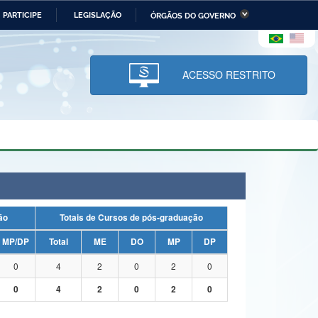
PARTICIPE
LEGISLAÇÃO
ÓRGÃOS DO GOVERNO
stério da Economia
Ministério da Infraestrutura
stério de Minas e Energia
Ministério da Ciência,
Tecnologia, Inovações e
ACESSO RESTRITO
Comunicações
tério da Mulher, da Família
Secretaria-Geral
s Direitos Humanos
lto
uação
Totais de Cursos de pós-graduação
MP/DP
Total
ME
DO
MP
DP
0
4
2
0
2
0
0
4
2
0
2
0