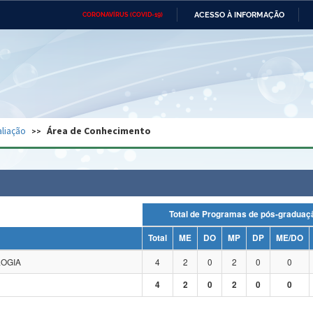
ACESSO À INFORMAÇÃO
CORONAVÍRUS (COVID-19)
Ministério da Defesa
Ministério das Relações
Mini
Exteriores
IR
PARA
O
CONTEÚDO
Ministério da Cidadania
Ministério da Saúde
Mini
Ministério do Desenvolvimento
Controladoria-Geral da União
Minis
Regional
e do
liação
Área de Conhecimento
Advocacia-Geral da União
Banco Central do Brasil
Plana
Total de Programas de pós-grad
Total
ME
DO
MP
DP
ME/DO
LOGIA
4
2
0
2
0
0
4
2
0
2
0
0