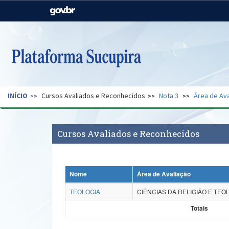
Casa Civil
Ministério da Justiça e
Segurança Pública
Ministério da Agricultura,
Ministério da Educação
Pecuária e Abastecimento
Ministério do Meio Ambiente
Ministério do Turismo
INÍCIO
Cursos Avaliados e Reconhecidos
Nota 3
Área de Ava
Secretaria de Governo
Gabinete de Segurança
Institucional
Cursos Avaliados e Reconhecidos
Nome
Área de Avaliação
TEOLOGIA
CIÊNCIAS DA RELIGIÃO E TEO
Totais