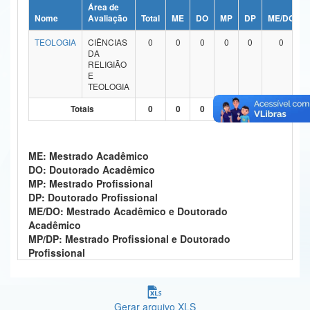
Área de
Ministério da Ciência, Tecnologia, Inovações e Comunicações
Nome
Avaliação
Total
ME
DO
MP
DP
ME/DO
TEOLOGIA
CIÊNCIAS
0
0
0
0
0
0
Ministério do Meio Ambiente
DA
RELIGIÃO
Ministério do Turismo
E
TEOLOGIA
Ministério do Desenvolvimento Regional
Totais
0
0
0
0
0
0
Controladoria-Geral da União
ME: Mestrado Acadêmico
Ministério da Mulher, da Família e dos Direitos Humanos
DO: Doutorado Acadêmico
MP: Mestrado Profissional
Secretaria-Geral
DP: Doutorado Profissional
ME/DO: Mestrado Acadêmico e Doutorado
Secretaria de Governo
Acadêmico
MP/DP: Mestrado Profissional e Doutorado
Gabinete de Segurança Institucional
Profissional
Advocacia-Geral da União
Banco Central do Brasil
Gerar arquivo XLS