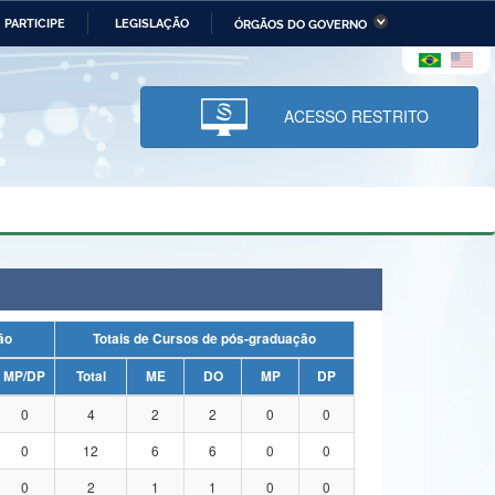
PARTICIPE
LEGISLAÇÃO
ÓRGÃOS DO GOVERNO
stério da Economia
Ministério da Infraestrutura
stério de Minas e Energia
Ministério da Ciência,
Tecnologia, Inovações e
ACESSO RESTRITO
Comunicações
tério da Mulher, da Família
Secretaria-Geral
s Direitos Humanos
lto
uação
Totais de Cursos de pós-graduação
MP/DP
Total
ME
DO
MP
DP
0
4
2
2
0
0
0
12
6
6
0
0
0
2
1
1
0
0