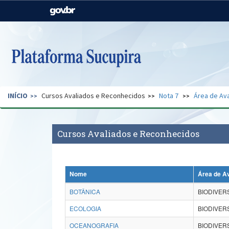
Casa Civil
Ministério da Justiça e
Segurança Pública
Ministério da Agricultura,
Ministério da Educação
Pecuária e Abastecimento
Ministério do Meio Ambiente
Ministério do Turismo
INÍCIO
Cursos Avaliados e Reconhecidos
Nota 7
Área de Ava
Secretaria de Governo
Gabinete de Segurança
Institucional
Cursos Avaliados e Reconhecidos
Nome
Área de A
BOTÂNICA
BIODIVER
ECOLOGIA
BIODIVER
OCEANOGRAFIA
BIODIVER