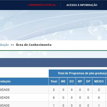
ACESSO À INFORMAÇÃO
CORONAVÍRUS (COVID-19)
Ministério da Defesa
Ministério das Relações
Mini
Exteriores
IR
PARA
O
CONTEÚDO
Ministério da Cidadania
Ministério da Saúde
Mini
Ministério do Desenvolvimento
Controladoria-Geral da União
Minis
Regional
e do
liação
Área de Conhecimento
Advocacia-Geral da União
Banco Central do Brasil
Plana
Total de Programas de pós-grad
valiação
Total
ME
DO
MP
DP
ME/DO
SIDADE
2
0
0
0
0
2
SIDADE
6
0
0
0
0
6
SIDADE
1
0
0
0
0
1