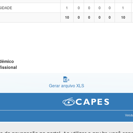
SIDADE
1
0
0
0
0
1
10
0
0
0
0
10
adêmico
fissional
Gerar arquivo XLS
Versão