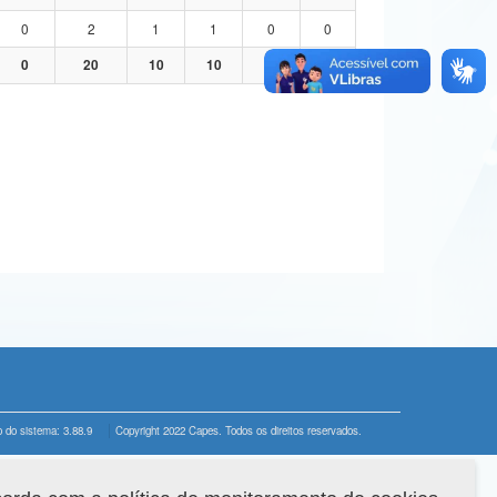
0
2
1
1
0
0
0
20
10
10
0
0
 do sistema: 3.88.9
Copyright 2022 Capes. Todos os direitos reservados.