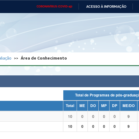
ACESSO À INFORMAÇÃO
CORONAVÍRUS (COVID-19)
Ministério da Defesa
Ministério das Relações
Mini
Exteriores
IR
PARA
O
CONTEÚDO
Ministério da Cidadania
Ministério da Saúde
Mini
Ministério do Desenvolvimento
Controladoria-Geral da União
Minis
Regional
e do
liação
Área de Conhecimento
Advocacia-Geral da União
Banco Central do Brasil
Plana
Total de Programas de pós-grad
Total
ME
DO
MP
DP
ME/DO
10
0
0
0
0
9
10
0
0
0
0
9