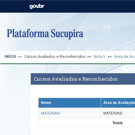
Casa Civil
Ministério da Justiça e
Segurança Pública
Ministério da Agricultura,
Ministério da Educação
Pecuária e Abastecimento
Ministério do Meio Ambiente
Ministério do Turismo
INÍCIO
Cursos Avaliados e Reconhecidos
Nota 5
Área de Ava
Secretaria de Governo
Gabinete de Segurança
Institucional
Cursos Avaliados e Reconhecidos
Nome
Área de Avaliação
MATERIAIS
MATERIAIS
Totais