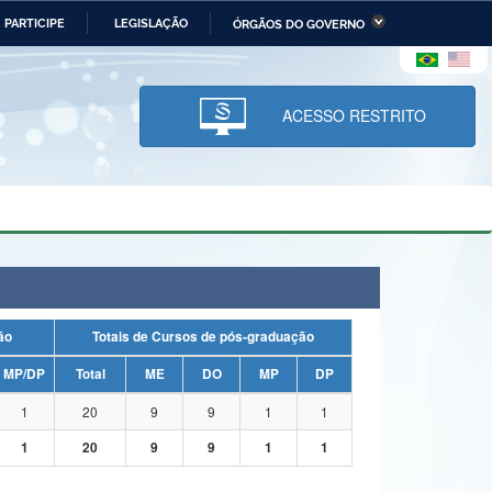
PARTICIPE
LEGISLAÇÃO
ÓRGÃOS DO GOVERNO
stério da Economia
Ministério da Infraestrutura
stério de Minas e Energia
Ministério da Ciência,
Tecnologia, Inovações e
ACESSO RESTRITO
Comunicações
tério da Mulher, da Família
Secretaria-Geral
s Direitos Humanos
lto
uação
Totais de Cursos de pós-graduação
MP/DP
Total
ME
DO
MP
DP
1
20
9
9
1
1
1
20
9
9
1
1