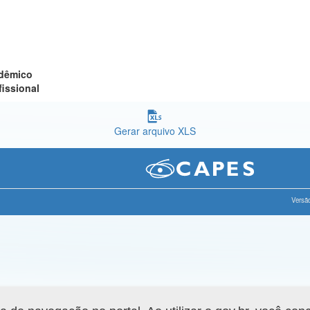
adêmico
fissional
Gerar arquivo XLS
Versão