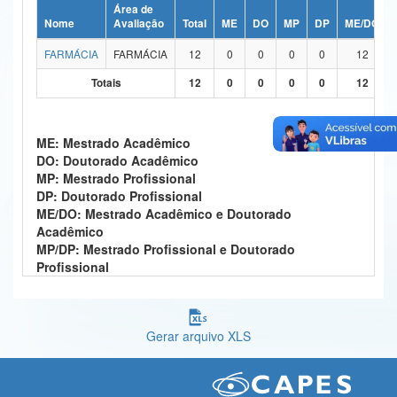
Área de
Ministério da Ciência, Tecnologia, Inovações e Comunicações
Nome
Avaliação
Total
ME
DO
MP
DP
ME/DO
FARMÁCIA
FARMÁCIA
12
0
0
0
0
12
Ministério do Meio Ambiente
Totais
12
0
0
0
0
12
Ministério do Turismo
Ministério do Desenvolvimento Regional
ME: Mestrado Acadêmico
DO: Doutorado Acadêmico
Controladoria-Geral da União
MP: Mestrado Profissional
DP: Doutorado Profissional
Ministério da Mulher, da Família e dos Direitos Humanos
ME/DO: Mestrado Acadêmico e Doutorado
Acadêmico
Secretaria-Geral
MP/DP: Mestrado Profissional e Doutorado
Profissional
Secretaria de Governo
Gabinete de Segurança Institucional
Gerar arquivo XLS
Advocacia-Geral da União
Banco Central do Brasil