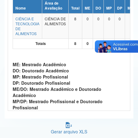
Área de
Ministério da Ciência, Tecnologia, Inovações e Comunicações
Nome
Avaliação
Total
ME
DO
MP
DP
ME/D
CIÊNCIA E
CIÊNCIA DE
8
0
0
0
0
7
Ministério do Meio Ambiente
TECNOLOGIA
ALIMENTOS
DE
Ministério do Turismo
ALIMENTOS
Totais
8
0
0
0
0
7
Ministério do Desenvolvimento Regional
Controladoria-Geral da União
ME: Mestrado Acadêmico
Ministério da Mulher, da Família e dos Direitos Humanos
DO: Doutorado Acadêmico
MP: Mestrado Profissional
Secretaria-Geral
DP: Doutorado Profissional
ME/DO: Mestrado Acadêmico e Doutorado
Secretaria de Governo
Acadêmico
MP/DP: Mestrado Profissional e Doutorado
Gabinete de Segurança Institucional
Profissional
Advocacia-Geral da União
Gerar arquivo XLS
Banco Central do Brasil