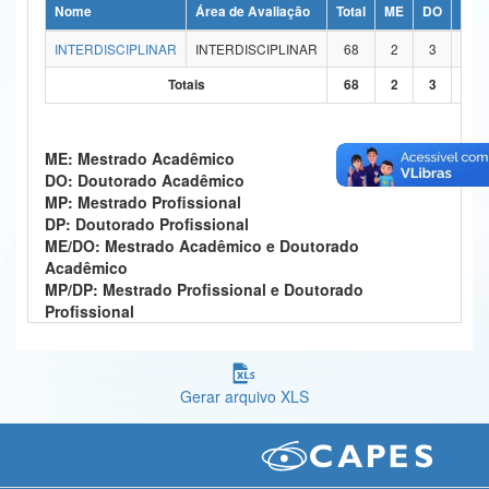
Nome
Área de Avaliação
Total
ME
DO
MP
Ministério da Ciência, Tecnologia, Inovações e Comunicações
INTERDISCIPLINAR
INTERDISCIPLINAR
68
2
3
2
Ministério do Meio Ambiente
Totais
68
2
3
2
Ministério do Turismo
ME: Mestrado Acadêmico
Ministério do Desenvolvimento Regional
DO: Doutorado Acadêmico
MP: Mestrado Profissional
Controladoria-Geral da União
DP: Doutorado Profissional
ME/DO: Mestrado Acadêmico e Doutorado
Ministério da Mulher, da Família e dos Direitos Humanos
Acadêmico
MP/DP: Mestrado Profissional e Doutorado
Secretaria-Geral
Profissional
Secretaria de Governo
Gabinete de Segurança Institucional
Gerar arquivo XLS
Advocacia-Geral da União
Banco Central do Brasil