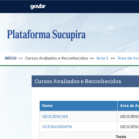
Casa Civil
Ministério da Justiça e
Segurança Pública
Ministério da Agricultura,
Ministério da Educação
Pecuária e Abastecimento
Ministério do Meio Ambiente
Ministério do Turismo
INÍCIO
Cursos Avaliados e Reconhecidos
Nota 5
Área de Ava
Secretaria de Governo
Gabinete de Segurança
Institucional
Cursos Avaliados e Reconhecidos
Nome
Área de A
GEOCIÊNCIAS
GEOCIÊNC
OCEANOGRAFIA
GEOCIÊNC
Totais