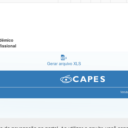
adêmico
fissional
Gerar arquivo XLS
Versão