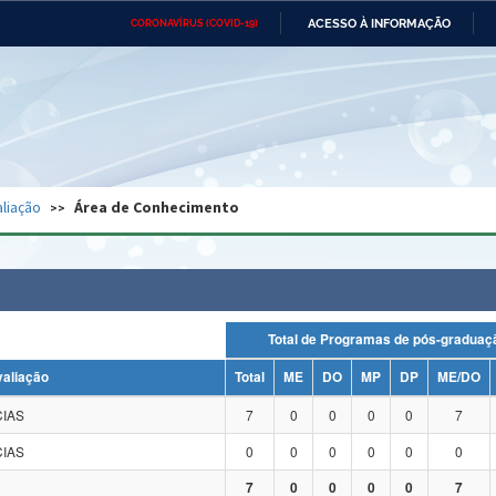
ACESSO À INFORMAÇÃO
CORONAVÍRUS (COVID-19)
Ministério da Defesa
Ministério das Relações
Mini
Exteriores
IR
PARA
O
CONTEÚDO
Ministério da Cidadania
Ministério da Saúde
Mini
Ministério do Desenvolvimento
Controladoria-Geral da União
Minis
Regional
e do
liação
Área de Conhecimento
Advocacia-Geral da União
Banco Central do Brasil
Plana
Total de Programas de pós-grad
valiação
Total
ME
DO
MP
DP
ME/DO
IAS
7
0
0
0
0
7
IAS
0
0
0
0
0
0
7
0
0
0
0
7