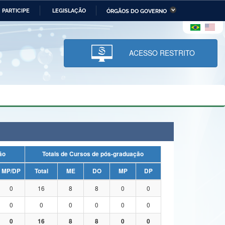
PARTICIPE
LEGISLAÇÃO
ÓRGÃOS DO GOVERNO
stério da Economia
Ministério da Infraestrutura
stério de Minas e Energia
Ministério da Ciência,
Tecnologia, Inovações e
ACESSO RESTRITO
Comunicações
tério da Mulher, da Família
Secretaria-Geral
s Direitos Humanos
lto
uação
Totais de Cursos de pós-graduação
MP/DP
Total
ME
DO
MP
DP
0
16
8
8
0
0
0
0
0
0
0
0
0
16
8
8
0
0