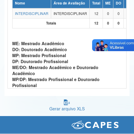
Nome
Área de Avaliação
Total
ME
DO
MP
Ministério da Ciência, Tecnologia, Inovações e Comunicações
INTERDISCIPLINAR
INTERDISCIPLINAR
12
0
0
0
Ministério do Meio Ambiente
Totais
12
0
0
0
Ministério do Turismo
ME: Mestrado Acadêmico
Ministério do Desenvolvimento Regional
DO: Doutorado Acadêmico
MP: Mestrado Profissional
Controladoria-Geral da União
DP: Doutorado Profissional
ME/DO: Mestrado Acadêmico e Doutorado
Ministério da Mulher, da Família e dos Direitos Humanos
Acadêmico
MP/DP: Mestrado Profissional e Doutorado
Secretaria-Geral
Profissional
Secretaria de Governo
Gabinete de Segurança Institucional
Gerar arquivo XLS
Advocacia-Geral da União
Banco Central do Brasil