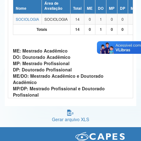
Área de
Ministério da Ciência, Tecnologia, Inovações e Comunicações
Nome
Avaliação
Total
ME
DO
MP
DP
ME/D
SOCIOLOGIA
SOCIOLOGIA
14
0
1
0
0
13
Ministério do Meio Ambiente
Totais
14
0
1
0
0
13
Ministério do Turismo
Ministério do Desenvolvimento Regional
ME: Mestrado Acadêmico
DO: Doutorado Acadêmico
Controladoria-Geral da União
MP: Mestrado Profissional
DP: Doutorado Profissional
Ministério da Mulher, da Família e dos Direitos Humanos
ME/DO: Mestrado Acadêmico e Doutorado
Acadêmico
Secretaria-Geral
MP/DP: Mestrado Profissional e Doutorado
Profissional
Secretaria de Governo
Gabinete de Segurança Institucional
Gerar arquivo XLS
Advocacia-Geral da União
Banco Central do Brasil