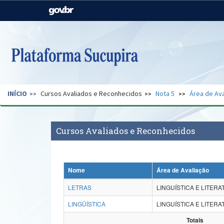
Casa Civil
Ministério da Justiça e
Segurança Pública
Ministério da Agricultura,
Ministério da Educação
Pecuária e Abastecimento
Ministério do Meio Ambiente
Ministério do Turismo
INÍCIO
Cursos Avaliados e Reconhecidos
Nota 5
Área de Ava
Secretaria de Governo
Gabinete de Segurança
Institucional
Cursos Avaliados e Reconhecidos
Nome
Área de Avaliação
LETRAS
LINGUÍSTICA E LITER
LINGÜÍSTICA
LINGUÍSTICA E LITER
Totais