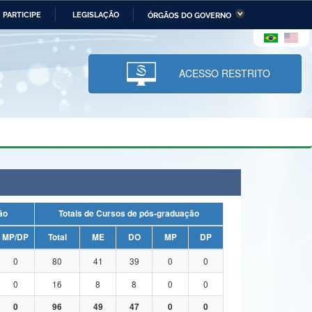
PARTICIPE
LEGISLAÇÃO
ÓRGÃOS DO GOVERNO
stério da Economia
Ministério da Infraestrutura
stério de Minas e Energia
Ministério da Ciência,
Tecnologia, Inovações e
ACESSO RESTRITO
Comunicações
tério da Mulher, da Família
Secretaria-Geral
s Direitos Humanos
lto
uação
Totais de Cursos de pós-graduação
MP/DP
Total
ME
DO
MP
DP
0
80
41
39
0
0
0
16
8
8
0
0
0
96
49
47
0
0