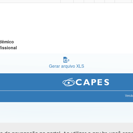
adêmico
fissional
Gerar arquivo XLS
Versão