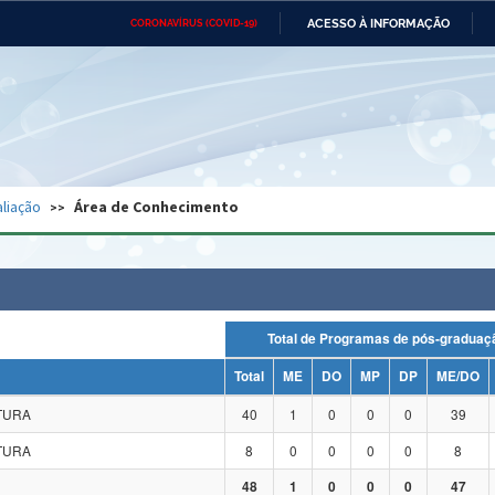
ACESSO À INFORMAÇÃO
CORONAVÍRUS (COVID-19)
Ministério da Defesa
Ministério das Relações
Mini
Exteriores
IR
PARA
O
CONTEÚDO
Ministério da Cidadania
Ministério da Saúde
Mini
Ministério do Desenvolvimento
Controladoria-Geral da União
Minis
Regional
e do
liação
Área de Conhecimento
Advocacia-Geral da União
Banco Central do Brasil
Plana
Total de Programas de pós-grad
Total
ME
DO
MP
DP
ME/DO
ATURA
40
1
0
0
0
39
ATURA
8
0
0
0
0
8
48
1
0
0
0
47