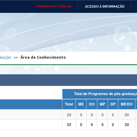
ACESSO À INFORMAÇÃO
CORONAVÍRUS (COVID-19)
Ministério da Defesa
Ministério das Relações
Mini
Exteriores
IR
PARA
O
CONTEÚDO
Ministério da Cidadania
Ministério da Saúde
Mini
Ministério do Desenvolvimento
Controladoria-Geral da União
Minis
Regional
e do
liação
Área de Conhecimento
Advocacia-Geral da União
Banco Central do Brasil
Plana
Total de Programas de pós-grad
Total
ME
DO
MP
DP
ME/DO
23
0
0
0
0
20
23
0
0
0
0
20