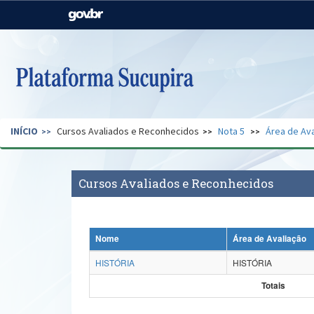
Casa Civil
Ministério da Justiça e
Segurança Pública
Ministério da Agricultura,
Ministério da Educação
Pecuária e Abastecimento
Ministério do Meio Ambiente
Ministério do Turismo
INÍCIO
Cursos Avaliados e Reconhecidos
Nota 5
Área de Ava
Secretaria de Governo
Gabinete de Segurança
Institucional
Cursos Avaliados e Reconhecidos
Nome
Área de Avaliação
HISTÓRIA
HISTÓRIA
Totais