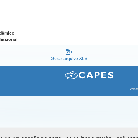
adêmico
fissional
Gerar arquivo XLS
Versão