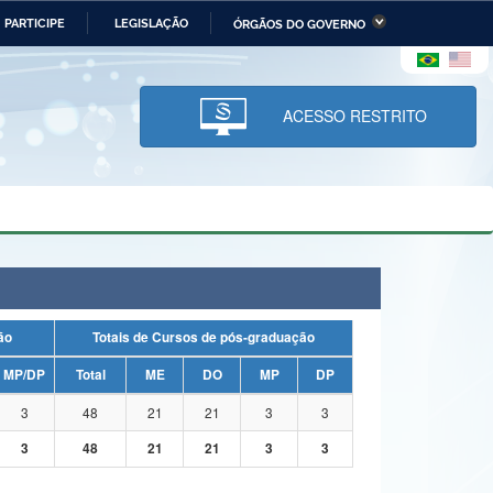
PARTICIPE
LEGISLAÇÃO
ÓRGÃOS DO GOVERNO
stério da Economia
Ministério da Infraestrutura
stério de Minas e Energia
Ministério da Ciência,
Tecnologia, Inovações e
ACESSO RESTRITO
Comunicações
tério da Mulher, da Família
Secretaria-Geral
s Direitos Humanos
lto
uação
Totais de Cursos de pós-graduação
MP/DP
Total
ME
DO
MP
DP
3
48
21
21
3
3
3
48
21
21
3
3