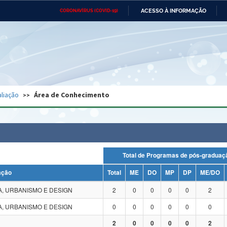
ACESSO À INFORMAÇÃO
CORONAVÍRUS (COVID-19)
Ministério da Defesa
Ministério das Relações
Mini
Exteriores
IR
PARA
O
CONTEÚDO
Ministério da Cidadania
Ministério da Saúde
Mini
Ministério do Desenvolvimento
Controladoria-Geral da União
Minis
Regional
e do
liação
Área de Conhecimento
Advocacia-Geral da União
Banco Central do Brasil
Plana
Total de Programas de pós-grad
ação
Total
ME
DO
MP
DP
ME/DO
, URBANISMO E DESIGN
2
0
0
0
0
2
, URBANISMO E DESIGN
0
0
0
0
0
0
2
0
0
0
0
2