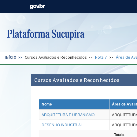
Casa Civil
Ministério da Justiça e
Segurança Pública
Ministério da Agricultura,
Ministério da Educação
Pecuária e Abastecimento
Ministério do Meio Ambiente
Ministério do Turismo
INÍCIO
Cursos Avaliados e Reconhecidos
Nota 7
Área de Ava
Secretaria de Governo
Gabinete de Segurança
Institucional
Cursos Avaliados e Reconhecidos
Nome
Área de Avali
ARQUITETURA E URBANISMO
ARQUITETURA
DESENHO INDUSTRIAL
ARQUITETURA
Totais