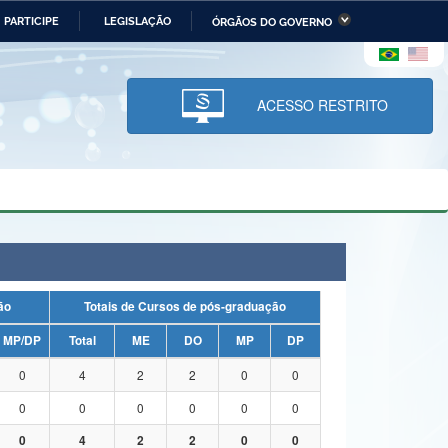
PARTICIPE
LEGISLAÇÃO
ÓRGÃOS DO GOVERNO
stério da Economia
Ministério da Infraestrutura
stério de Minas e Energia
Ministério da Ciência,
Tecnologia, Inovações e
ACESSO RESTRITO
Comunicações
tério da Mulher, da Família
Secretaria-Geral
s Direitos Humanos
lto
uação
Totais de Cursos de pós-graduação
MP/DP
Total
ME
DO
MP
DP
0
4
2
2
0
0
0
0
0
0
0
0
0
4
2
2
0
0