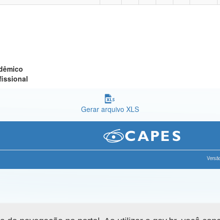
adêmico
fissional
Gerar arquivo XLS
Versão