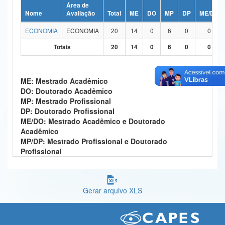
Área de
Ministério da Ciência, Tecnologia, Inovações e Comunicações
Nome
Avaliação
Total
ME
DO
MP
DP
ME/DO
ECONOMIA
ECONOMIA
20
14
0
6
0
0
Ministério do Meio Ambiente
Totais
20
14
0
6
0
0
Ministério do Turismo
Ministério do Desenvolvimento Regional
ME: Mestrado Acadêmico
DO: Doutorado Acadêmico
Controladoria-Geral da União
MP: Mestrado Profissional
DP: Doutorado Profissional
Ministério da Mulher, da Família e dos Direitos Humanos
ME/DO: Mestrado Acadêmico e Doutorado
Acadêmico
Secretaria-Geral
MP/DP: Mestrado Profissional e Doutorado
Profissional
Secretaria de Governo
Gabinete de Segurança Institucional
Gerar arquivo XLS
Advocacia-Geral da União
Banco Central do Brasil