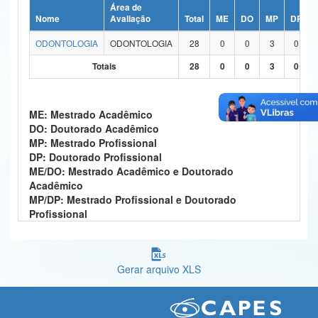
Área de
Ministério da Ciência, Tecnologia, Inovações e Comunicações
Nome
Avaliação
Total
ME
DO
MP
DP
ODONTOLOGIA
ODONTOLOGIA
28
0
0
3
0
Ministério do Meio Ambiente
Totais
28
0
0
3
0
Ministério do Turismo
Ministério do Desenvolvimento Regional
ME: Mestrado Acadêmico
DO: Doutorado Acadêmico
Controladoria-Geral da União
MP: Mestrado Profissional
DP: Doutorado Profissional
Ministério da Mulher, da Família e dos Direitos Humanos
ME/DO: Mestrado Acadêmico e Doutorado
Acadêmico
Secretaria-Geral
MP/DP: Mestrado Profissional e Doutorado
Profissional
Secretaria de Governo
Gabinete de Segurança Institucional
Gerar arquivo XLS
Advocacia-Geral da União
Banco Central do Brasil