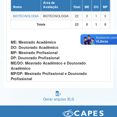
Área de
Ministério da Ciência, Tecnologia, Inovações e Comunicações
Nome
Avaliação
Total
ME
DO
MP
DP
BIOTECNOLOGIA
BIOTECNOLOGIA
22
0
1
0
0
Ministério do Meio Ambiente
Totais
22
0
1
0
0
Ministério do Turismo
Ministério do Desenvolvimento Regional
ME: Mestrado Acadêmico
DO: Doutorado Acadêmico
Controladoria-Geral da União
MP: Mestrado Profissional
DP: Doutorado Profissional
Ministério da Mulher, da Família e dos Direitos Humanos
ME/DO: Mestrado Acadêmico e Doutorado
Acadêmico
Secretaria-Geral
MP/DP: Mestrado Profissional e Doutorado
Profissional
Secretaria de Governo
Gabinete de Segurança Institucional
Gerar arquivo XLS
Advocacia-Geral da União
Banco Central do Brasil