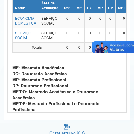
Área de
Ministério da Ciência, Tecnologia, Inovações e Comunicações
Nome
Avaliação
Total
ME
DO
MP
DP
ME/DO
ECONOMIA
SERVIÇO
0
0
0
0
0
0
Ministério do Meio Ambiente
DOMÉSTICA
SOCIAL
Ministério do Turismo
SERVIÇO
SERVIÇO
0
0
0
0
0
0
SOCIAL
SOCIAL
Ministério do Desenvolvimento Regional
Totais
0
0
0
0
0
0
Controladoria-Geral da União
ME: Mestrado Acadêmico
Ministério da Mulher, da Família e dos Direitos Humanos
DO: Doutorado Acadêmico
MP: Mestrado Profissional
Secretaria-Geral
DP: Doutorado Profissional
ME/DO: Mestrado Acadêmico e Doutorado
Secretaria de Governo
Acadêmico
MP/DP: Mestrado Profissional e Doutorado
Gabinete de Segurança Institucional
Profissional
Advocacia-Geral da União
Banco Central do Brasil
Gerar arquivo XLS