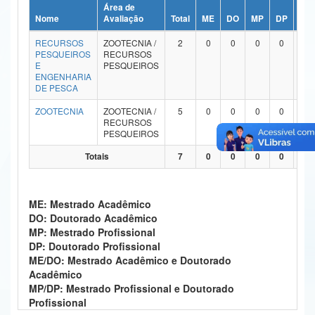
Área de
Ministério da Ciência, Tecnologia, Inovações e Comunicações
Nome
Avaliação
Total
ME
DO
MP
DP
ME
RECURSOS
ZOOTECNIA /
2
0
0
0
0
Ministério do Meio Ambiente
PESQUEIROS
RECURSOS
E
PESQUEIROS
Ministério do Turismo
ENGENHARIA
DE PESCA
Ministério do Desenvolvimento Regional
ZOOTECNIA
ZOOTECNIA /
5
0
0
0
0
RECURSOS
Controladoria-Geral da União
PESQUEIROS
Totais
7
0
0
0
0
Ministério da Mulher, da Família e dos Direitos Humanos
Secretaria-Geral
ME: Mestrado Acadêmico
Secretaria de Governo
DO: Doutorado Acadêmico
MP: Mestrado Profissional
Gabinete de Segurança Institucional
DP: Doutorado Profissional
ME/DO: Mestrado Acadêmico e Doutorado
Advocacia-Geral da União
Acadêmico
MP/DP: Mestrado Profissional e Doutorado
Banco Central do Brasil
Profissional