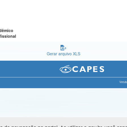
adêmico
fissional
Gerar arquivo XLS
Versão