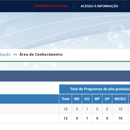
ACESSO À INFORMAÇÃO
CORONAVÍRUS (COVID-19)
Ministério da Defesa
Ministério das Relações
Mini
Exteriores
IR
PARA
O
CONTEÚDO
Ministério da Cidadania
Ministério da Saúde
Mini
Ministério do Desenvolvimento
Controladoria-Geral da União
Minis
Regional
e do
liação
Área de Conhecimento
Advocacia-Geral da União
Banco Central do Brasil
Plana
Total de Programas de pós-grad
Total
ME
DO
MP
DP
ME/DO
12
0
1
0
0
10
12
0
1
0
0
10