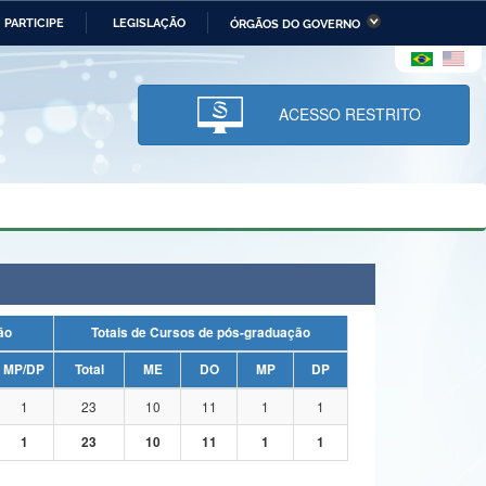
PARTICIPE
LEGISLAÇÃO
ÓRGÃOS DO GOVERNO
stério da Economia
Ministério da Infraestrutura
stério de Minas e Energia
Ministério da Ciência,
Tecnologia, Inovações e
ACESSO RESTRITO
Comunicações
tério da Mulher, da Família
Secretaria-Geral
s Direitos Humanos
lto
uação
Totais de Cursos de pós-graduação
MP/DP
Total
ME
DO
MP
DP
1
23
10
11
1
1
1
23
10
11
1
1