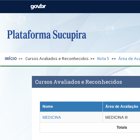
Casa Civil
Ministério da Justiça e
Segurança Pública
Ministério da Agricultura,
Ministério da Educação
Pecuária e Abastecimento
Ministério do Meio Ambiente
Ministério do Turismo
INÍCIO
Cursos Avaliados e Reconhecidos
Nota 5
Área de Ava
Secretaria de Governo
Gabinete de Segurança
Institucional
Cursos Avaliados e Reconhecidos
Nome
Área de Avaliação
MEDICINA
MEDICINA III
Totais