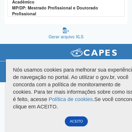
Acadêmico
Planalto
MP/DP: Mestrado Profissional e Doutorado
Profissional
Gerar arquivo XLS
Compatibilidade
Nós usamos cookies para melhorar sua experiênc
de navegação no portal. Ao utilizar o gov.br, você
Versão do sistema: 3.88.9
Copyright 2022 Capes. Todos os direitos reservados.
concorda com a política de monitoramento de
cookies. Para ter mais informações sobre como is
é feito, acesse
Política de cookies
.Se você concor
clique em ACEITO.
ACEITO