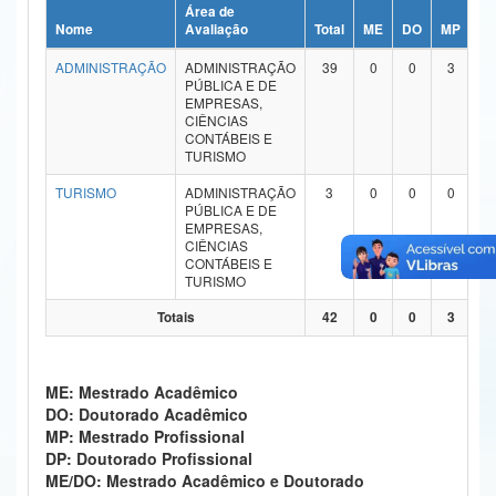
Área de
Ministério da Ciência, Tecnologia, Inovações e Comunicações
Nome
Avaliação
Total
ME
DO
MP
D
ADMINISTRAÇÃO
ADMINISTRAÇÃO
39
0
0
3
0
Ministério do Meio Ambiente
PÚBLICA E DE
EMPRESAS,
Ministério do Turismo
CIÊNCIAS
CONTÁBEIS E
TURISMO
Ministério do Desenvolvimento Regional
TURISMO
ADMINISTRAÇÃO
3
0
0
0
0
Controladoria-Geral da União
PÚBLICA E DE
EMPRESAS,
CIÊNCIAS
Ministério da Mulher, da Família e dos Direitos Humanos
CONTÁBEIS E
TURISMO
Secretaria-Geral
Totais
42
0
0
3
0
Secretaria de Governo
Gabinete de Segurança Institucional
ME: Mestrado Acadêmico
DO: Doutorado Acadêmico
Advocacia-Geral da União
MP: Mestrado Profissional
DP: Doutorado Profissional
Banco Central do Brasil
ME/DO: Mestrado Acadêmico e Doutorado