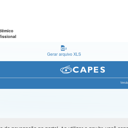
adêmico
fissional
Gerar arquivo XLS
Versão