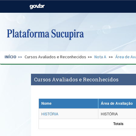
Casa Civil
Ministério da Justiça e
Segurança Pública
Ministério da Agricultura,
Ministério da Educação
Pecuária e Abastecimento
Ministério do Meio Ambiente
Ministério do Turismo
INÍCIO
Cursos Avaliados e Reconhecidos
Nota A
Área de Av
Secretaria de Governo
Gabinete de Segurança
Institucional
Cursos Avaliados e Reconhecidos
Nome
Área de Avaliação
HISTÓRIA
HISTÓRIA
Totais