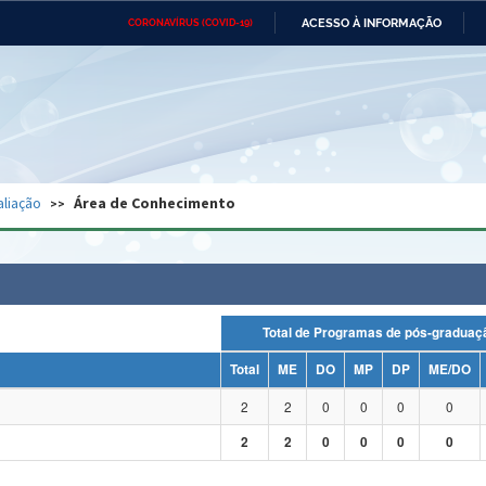
ACESSO À INFORMAÇÃO
CORONAVÍRUS (COVID-19)
Ministério da Defesa
Ministério das Relações
Mini
Exteriores
IR
PARA
O
CONTEÚDO
Ministério da Cidadania
Ministério da Saúde
Mini
Ministério do Desenvolvimento
Controladoria-Geral da União
Minis
Regional
e do
aliação
Área de Conhecimento
Advocacia-Geral da União
Banco Central do Brasil
Plana
Total de Programas de pós-grad
Total
ME
DO
MP
DP
ME/DO
2
2
0
0
0
0
2
2
0
0
0
0