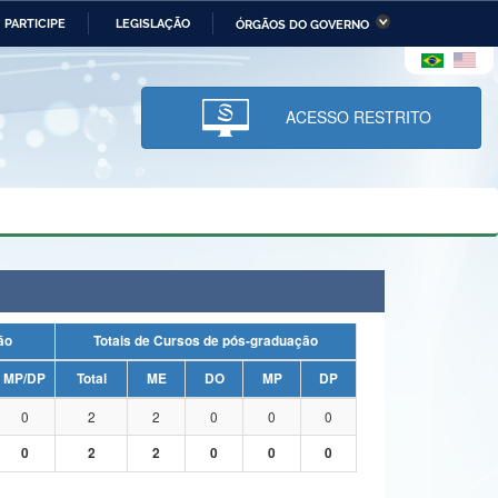
PARTICIPE
LEGISLAÇÃO
ÓRGÃOS DO GOVERNO
stério da Economia
Ministério da Infraestrutura
stério de Minas e Energia
Ministério da Ciência,
Tecnologia, Inovações e
ACESSO RESTRITO
Comunicações
tério da Mulher, da Família
Secretaria-Geral
s Direitos Humanos
lto
uação
Totais de Cursos de pós-graduação
MP/DP
Total
ME
DO
MP
DP
0
2
2
0
0
0
0
2
2
0
0
0