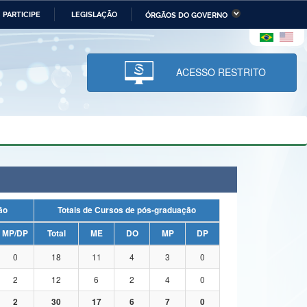
PARTICIPE
LEGISLAÇÃO
ÓRGÃOS DO GOVERNO
stério da Economia
Ministério da Infraestrutura
stério de Minas e Energia
Ministério da Ciência,
Tecnologia, Inovações e
ACESSO RESTRITO
Comunicações
tério da Mulher, da Família
Secretaria-Geral
s Direitos Humanos
lto
uação
Totais de Cursos de pós-graduação
MP/DP
Total
ME
DO
MP
DP
0
18
11
4
3
0
2
12
6
2
4
0
2
30
17
6
7
0