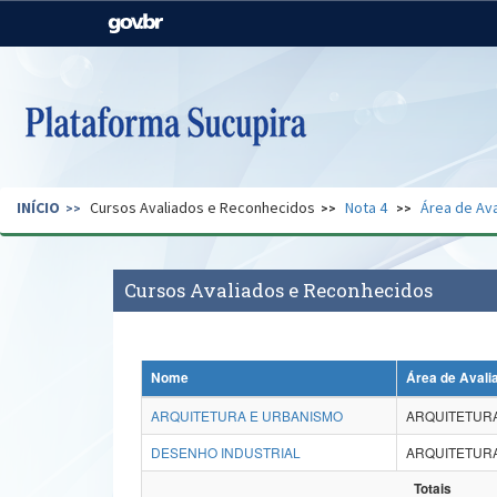
Casa Civil
Ministério da Justiça e
Segurança Pública
Ministério da Agricultura,
Ministério da Educação
Pecuária e Abastecimento
Ministério do Meio Ambiente
Ministério do Turismo
INÍCIO
Cursos Avaliados e Reconhecidos
Nota 4
Área de Ava
Secretaria de Governo
Gabinete de Segurança
Institucional
Cursos Avaliados e Reconhecidos
Nome
Área de Avali
ARQUITETURA E URBANISMO
ARQUITETURA
DESENHO INDUSTRIAL
ARQUITETURA
Totais