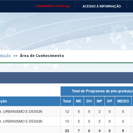
ACESSO À INFORMAÇÃO
CORONAVÍRUS (COVID-19)
Ministério da Defesa
Ministério das Relações
Mini
Exteriores
IR
PARA
O
CONTEÚDO
Ministério da Cidadania
Ministério da Saúde
Mini
Ministério do Desenvolvimento
Controladoria-Geral da União
Minis
Regional
e do
liação
Área de Conhecimento
Advocacia-Geral da União
Banco Central do Brasil
Plana
Total de Programas de pós-grad
ação
Total
ME
DO
MP
DP
ME/DO
, URBANISMO E DESIGN
12
5
0
2
0
5
, URBANISMO E DESIGN
10
2
0
2
0
4
22
7
0
4
0
9