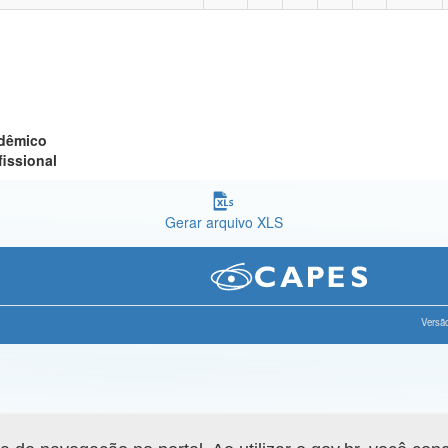
adêmico
fissional
Gerar arquivo XLS
Versão