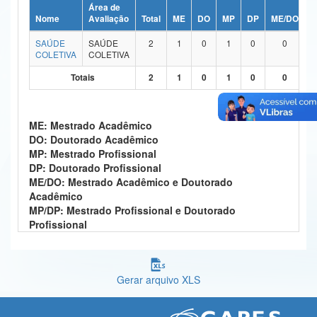
Área de
Ministério da Ciência, Tecnologia, Inovações e Comunicações
Nome
Avaliação
Total
ME
DO
MP
DP
ME/DO
M
SAÚDE
SAÚDE
2
1
0
1
0
0
Ministério do Meio Ambiente
COLETIVA
COLETIVA
Ministério do Turismo
Totais
2
1
0
1
0
0
Ministério do Desenvolvimento Regional
ME: Mestrado Acadêmico
Controladoria-Geral da União
DO: Doutorado Acadêmico
MP: Mestrado Profissional
Ministério da Mulher, da Família e dos Direitos Humanos
DP: Doutorado Profissional
ME/DO: Mestrado Acadêmico e Doutorado
Secretaria-Geral
Acadêmico
MP/DP: Mestrado Profissional e Doutorado
Secretaria de Governo
Profissional
Gabinete de Segurança Institucional
Advocacia-Geral da União
Gerar arquivo XLS
Banco Central do Brasil