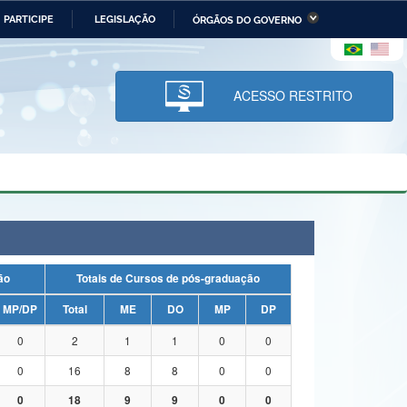
PARTICIPE
LEGISLAÇÃO
ÓRGÃOS DO GOVERNO
stério da Economia
Ministério da Infraestrutura
stério de Minas e Energia
Ministério da Ciência,
Tecnologia, Inovações e
ACESSO RESTRITO
Comunicações
tério da Mulher, da Família
Secretaria-Geral
s Direitos Humanos
lto
uação
Totais de Cursos de pós-graduação
MP/DP
Total
ME
DO
MP
DP
0
2
1
1
0
0
0
16
8
8
0
0
0
18
9
9
0
0