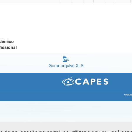
adêmico
fissional
Gerar arquivo XLS
Versão