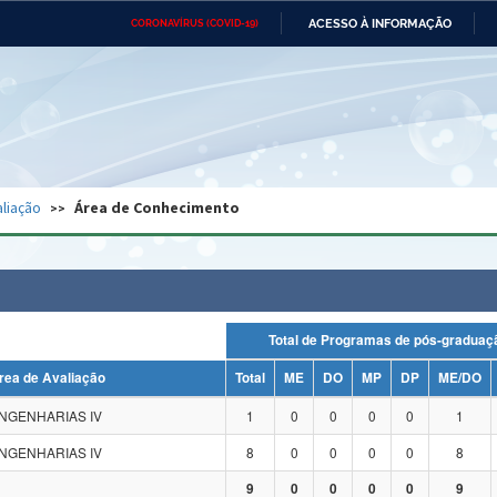
ACESSO À INFORMAÇÃO
CORONAVÍRUS (COVID-19)
Ministério da Defesa
Ministério das Relações
Mini
Exteriores
IR
PARA
O
CONTEÚDO
Ministério da Cidadania
Ministério da Saúde
Mini
Ministério do Desenvolvimento
Controladoria-Geral da União
Minis
Regional
e do
liação
Área de Conhecimento
Advocacia-Geral da União
Banco Central do Brasil
Plana
Total de Programas de pós-grad
rea de Avaliação
Total
ME
DO
MP
DP
ME/DO
NGENHARIAS IV
1
0
0
0
0
1
NGENHARIAS IV
8
0
0
0
0
8
9
0
0
0
0
9