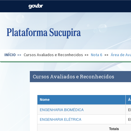
Casa Civil
Ministério da Justiça e
Segurança Pública
Ministério da Agricultura,
Ministério da Educação
Pecuária e Abastecimento
Ministério do Meio Ambiente
Ministério do Turismo
INÍCIO
Cursos Avaliados e Reconhecidos
Nota 6
Área de Ava
Secretaria de Governo
Gabinete de Segurança
Institucional
Cursos Avaliados e Reconhecidos
Nome
Á
ENGENHARIA BIOMÉDICA
E
ENGENHARIA ELÉTRICA
E
Totais