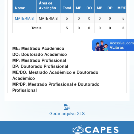
Área de
Ministério da Ciência, Tecnologia, Inovações e Comunicações
Nome
Avaliação
Total
ME
DO
MP
DP
ME/DO
MATERIAIS
MATERIAIS
5
0
0
0
0
5
Ministério do Meio Ambiente
Totais
5
0
0
0
0
5
Ministério do Turismo
Ministério do Desenvolvimento Regional
ME: Mestrado Acadêmico
DO: Doutorado Acadêmico
Controladoria-Geral da União
MP: Mestrado Profissional
DP: Doutorado Profissional
Ministério da Mulher, da Família e dos Direitos Humanos
ME/DO: Mestrado Acadêmico e Doutorado
Acadêmico
Secretaria-Geral
MP/DP: Mestrado Profissional e Doutorado
Profissional
Secretaria de Governo
Gabinete de Segurança Institucional
Gerar arquivo XLS
Advocacia-Geral da União
Banco Central do Brasil