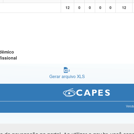
12
0
0
0
0
12
adêmico
fissional
Gerar arquivo XLS
Versão