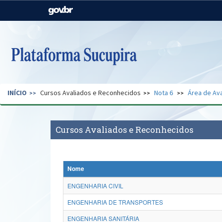
Casa Civil
Ministério da Justiça e
Segurança Pública
Ministério da Agricultura,
Ministério da Educação
Pecuária e Abastecimento
Ministério do Meio Ambiente
Ministério do Turismo
INÍCIO
Cursos Avaliados e Reconhecidos
Nota 6
Área de Ava
Secretaria de Governo
Gabinete de Segurança
Institucional
Cursos Avaliados e Reconhecidos
Nome
ENGENHARIA CIVIL
ENGENHARIA DE TRANSPORTES
ENGENHARIA SANITÁRIA