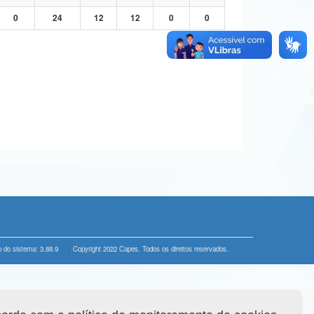
0
24
12
12
0
0
 do sistema: 3.88.9
Copyright 2022 Capes. Todos os direitos reservados.