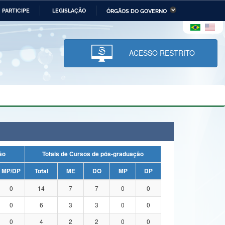
PARTICIPE
LEGISLAÇÃO
ÓRGÃOS DO GOVERNO
stério da Economia
Ministério da Infraestrutura
stério de Minas e Energia
Ministério da Ciência,
Tecnologia, Inovações e
ACESSO RESTRITO
Comunicações
tério da Mulher, da Família
Secretaria-Geral
s Direitos Humanos
lto
uação
Totais de Cursos de pós-graduação
MP/DP
Total
ME
DO
MP
DP
0
14
7
7
0
0
0
6
3
3
0
0
0
4
2
2
0
0