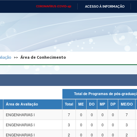
ACESSO À INFORMAÇÃO
CORONAVÍRUS (COVID-19)
Ministério da Defesa
Ministério das Relações
Mini
Exteriores
IR
PARA
O
CONTEÚDO
Ministério da Cidadania
Ministério da Saúde
Mini
Ministério do Desenvolvimento
Controladoria-Geral da União
Minis
Regional
e do
liação
Área de Conhecimento
Advocacia-Geral da União
Banco Central do Brasil
Plana
Total de Programas de pós-grad
Área de Avaliação
Total
ME
DO
MP
DP
ME/DO
ENGENHARIAS I
7
0
0
0
0
7
ENGENHARIAS I
3
0
0
0
0
3
ENGENHARIAS I
2
0
0
0
0
2