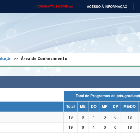
ACESSO À INFORMAÇÃO
CORONAVÍRUS (COVID-19)
Ministério da Defesa
Ministério das Relações
Mini
Exteriores
IR
PARA
O
CONTEÚDO
Ministério da Cidadania
Ministério da Saúde
Mini
Ministério do Desenvolvimento
Controladoria-Geral da União
Minis
Regional
e do
liação
Área de Conhecimento
Advocacia-Geral da União
Banco Central do Brasil
Plana
Total de Programas de pós-grad
Total
ME
DO
MP
DP
ME/DO
19
0
1
0
0
18
19
0
1
0
0
18