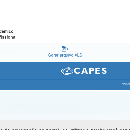
adêmico
fissional
Gerar arquivo XLS
Versão