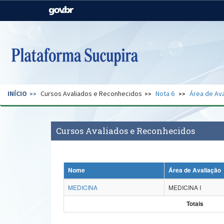
Casa Civil
Ministério da Justiça e
Segurança Pública
Ministério da Agricultura,
Ministério da Educação
Pecuária e Abastecimento
Ministério do Meio Ambiente
Ministério do Turismo
INÍCIO
Cursos Avaliados e Reconhecidos
Nota 6
Área de Ava
Secretaria de Governo
Gabinete de Segurança
Institucional
Cursos Avaliados e Reconhecidos
Nome
Área de Avaliação
MEDICINA
MEDICINA I
Totais