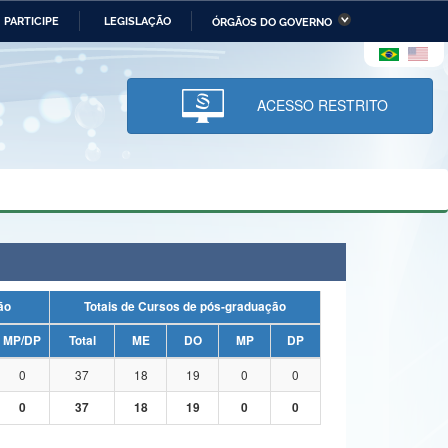
PARTICIPE
LEGISLAÇÃO
ÓRGÃOS DO GOVERNO
stério da Economia
Ministério da Infraestrutura
stério de Minas e Energia
Ministério da Ciência,
Tecnologia, Inovações e
ACESSO RESTRITO
Comunicações
tério da Mulher, da Família
Secretaria-Geral
s Direitos Humanos
lto
uação
Totais de Cursos de pós-graduação
MP/DP
Total
ME
DO
MP
DP
0
37
18
19
0
0
0
37
18
19
0
0