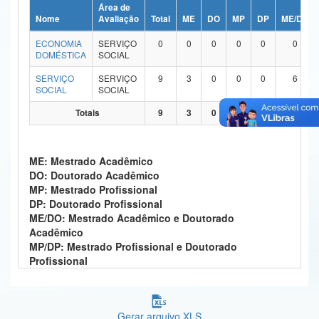
Área de
Ministério da Ciência, Tecnologia, Inovações e Comunicações
Nome
Avaliação
Total
ME
DO
MP
DP
ME/DO
ECONOMIA
SERVIÇO
0
0
0
0
0
0
Ministério do Meio Ambiente
DOMÉSTICA
SOCIAL
Ministério do Turismo
SERVIÇO
SERVIÇO
9
3
0
0
0
6
SOCIAL
SOCIAL
Ministério do Desenvolvimento Regional
Totais
9
3
0
0
0
6
Controladoria-Geral da União
ME: Mestrado Acadêmico
Ministério da Mulher, da Família e dos Direitos Humanos
DO: Doutorado Acadêmico
MP: Mestrado Profissional
Secretaria-Geral
DP: Doutorado Profissional
ME/DO: Mestrado Acadêmico e Doutorado
Secretaria de Governo
Acadêmico
MP/DP: Mestrado Profissional e Doutorado
Gabinete de Segurança Institucional
Profissional
Advocacia-Geral da União
Banco Central do Brasil
Gerar arquivo XLS