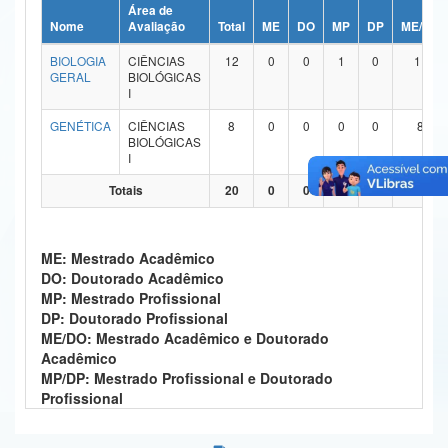
Área de
Ministério da Ciência, Tecnologia, Inovações e Comunicações
Nome
Avaliação
Total
ME
DO
MP
DP
ME/DO
BIOLOGIA
CIÊNCIAS
12
0
0
1
0
11
Ministério do Meio Ambiente
GERAL
BIOLÓGICAS
I
Ministério do Turismo
GENÉTICA
CIÊNCIAS
8
0
0
0
0
8
BIOLÓGICAS
Ministério do Desenvolvimento Regional
I
Controladoria-Geral da União
Totais
20
0
0
1
0
19
Ministério da Mulher, da Família e dos Direitos Humanos
ME: Mestrado Acadêmico
Secretaria-Geral
DO: Doutorado Acadêmico
MP: Mestrado Profissional
Secretaria de Governo
DP: Doutorado Profissional
ME/DO: Mestrado Acadêmico e Doutorado
Gabinete de Segurança Institucional
Acadêmico
MP/DP: Mestrado Profissional e Doutorado
Advocacia-Geral da União
Profissional
Banco Central do Brasil