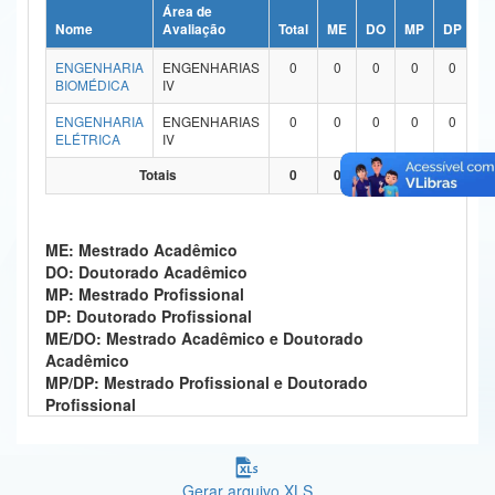
Área de
Ministério da Ciência, Tecnologia, Inovações e Comunicações
Nome
Avaliação
Total
ME
DO
MP
DP
M
ENGENHARIA
ENGENHARIAS
0
0
0
0
0
Ministério do Meio Ambiente
BIOMÉDICA
IV
Ministério do Turismo
ENGENHARIA
ENGENHARIAS
0
0
0
0
0
ELÉTRICA
IV
Ministério do Desenvolvimento Regional
Totais
0
0
0
0
0
Controladoria-Geral da União
ME: Mestrado Acadêmico
Ministério da Mulher, da Família e dos Direitos Humanos
DO: Doutorado Acadêmico
MP: Mestrado Profissional
Secretaria-Geral
DP: Doutorado Profissional
ME/DO: Mestrado Acadêmico e Doutorado
Secretaria de Governo
Acadêmico
MP/DP: Mestrado Profissional e Doutorado
Gabinete de Segurança Institucional
Profissional
Advocacia-Geral da União
Banco Central do Brasil
Gerar arquivo XLS