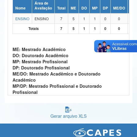
Área de
Ministério da Ciência, Tecnologia, Inovações e Comunicações
Nome
Avaliação
Total
ME
DO
MP
DP
ME/DO
MP
ENSINO
ENSINO
7
5
1
1
0
0
Ministério do Meio Ambiente
Totais
7
5
1
1
0
0
Ministério do Turismo
Ministério do Desenvolvimento Regional
ME: Mestrado Acadêmico
DO: Doutorado Acadêmico
Controladoria-Geral da União
MP: Mestrado Profissional
DP: Doutorado Profissional
Ministério da Mulher, da Família e dos Direitos Humanos
ME/DO: Mestrado Acadêmico e Doutorado
Acadêmico
Secretaria-Geral
MP/DP: Mestrado Profissional e Doutorado
Profissional
Secretaria de Governo
Gabinete de Segurança Institucional
Gerar arquivo XLS
Advocacia-Geral da União
Banco Central do Brasil