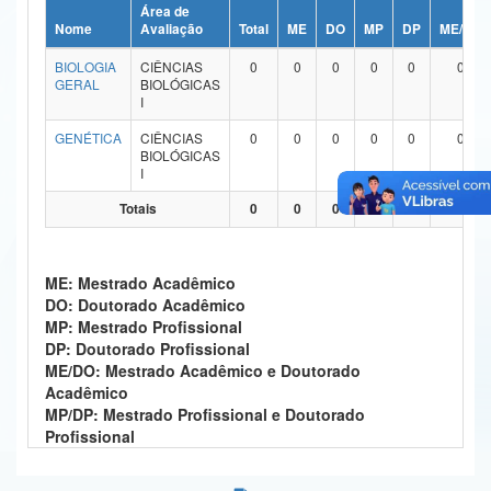
Área de
Ministério da Ciência, Tecnologia, Inovações e Comunicações
Nome
Avaliação
Total
ME
DO
MP
DP
ME/DO
BIOLOGIA
CIÊNCIAS
0
0
0
0
0
0
Ministério do Meio Ambiente
GERAL
BIOLÓGICAS
I
Ministério do Turismo
GENÉTICA
CIÊNCIAS
0
0
0
0
0
0
BIOLÓGICAS
Ministério do Desenvolvimento Regional
I
Controladoria-Geral da União
Totais
0
0
0
0
0
0
Ministério da Mulher, da Família e dos Direitos Humanos
ME: Mestrado Acadêmico
Secretaria-Geral
DO: Doutorado Acadêmico
MP: Mestrado Profissional
Secretaria de Governo
DP: Doutorado Profissional
ME/DO: Mestrado Acadêmico e Doutorado
Gabinete de Segurança Institucional
Acadêmico
MP/DP: Mestrado Profissional e Doutorado
Advocacia-Geral da União
Profissional
Banco Central do Brasil