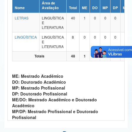
Área de
Ministério da Ciência, Tecnologia, Inovações e Comunicações
Nome
Avaliação
Total
ME
DO
MP
DP
ME/
LETRAS
LINGUÍSTICA
40
1
0
0
0
39
Ministério do Meio Ambiente
E
LITERATURA
Ministério do Turismo
LINGÜÍSTICA
LINGUÍSTICA
8
0
0
0
0
8
E
Ministério do Desenvolvimento Regional
LITERATURA
Controladoria-Geral da União
Totais
48
1
0
0
0
47
Ministério da Mulher, da Família e dos Direitos Humanos
ME: Mestrado Acadêmico
Secretaria-Geral
DO: Doutorado Acadêmico
MP: Mestrado Profissional
Secretaria de Governo
DP: Doutorado Profissional
ME/DO: Mestrado Acadêmico e Doutorado
Gabinete de Segurança Institucional
Acadêmico
MP/DP: Mestrado Profissional e Doutorado
Advocacia-Geral da União
Profissional
Banco Central do Brasil