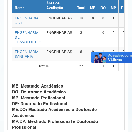
Área de
Ministério da Ciência, Tecnologia, Inovações e Comunicações
Nome
Avaliação
Total
ME
DO
MP
DP
ENGENHARIA
ENGENHARIAS
18
0
0
1
0
Ministério do Meio Ambiente
CIVIL
I
Ministério do Turismo
ENGENHARIA
ENGENHARIAS
3
1
0
0
0
DE
I
TRANSPORTES
Ministério do Desenvolvimento Regional
ENGENHARIA
ENGENHARIAS
6
0
1
0
0
Controladoria-Geral da União
SANITÁRIA
I
Totais
27
1
1
1
0
Ministério da Mulher, da Família e dos Direitos Humanos
Secretaria-Geral
ME: Mestrado Acadêmico
Secretaria de Governo
DO: Doutorado Acadêmico
MP: Mestrado Profissional
Gabinete de Segurança Institucional
DP: Doutorado Profissional
ME/DO: Mestrado Acadêmico e Doutorado
Advocacia-Geral da União
Acadêmico
MP/DP: Mestrado Profissional e Doutorado
Banco Central do Brasil
Profissional