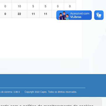
0
10
5
5
0
0
0
22
11
11
0
0
 do sistema: 3.88.9
Copyright 2022 Capes. Todos os direitos reservados.