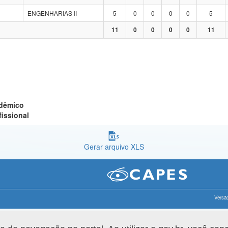
ENGENHARIAS II
5
0
0
0
0
5
11
0
0
0
0
11
adêmico
fissional
Gerar arquivo XLS
Versão