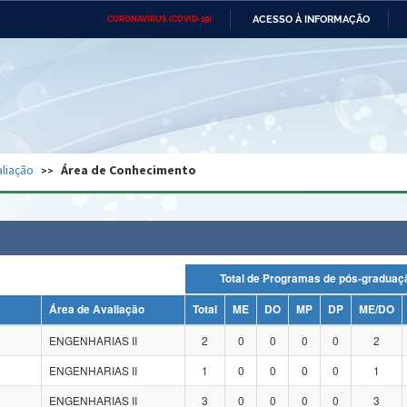
ACESSO À INFORMAÇÃO
CORONAVÍRUS (COVID-19)
Ministério da Defesa
Ministério das Relações
Mini
Exteriores
IR
PARA
O
CONTEÚDO
Ministério da Cidadania
Ministério da Saúde
Mini
Ministério do Desenvolvimento
Controladoria-Geral da União
Minis
Regional
e do
liação
Área de Conhecimento
Advocacia-Geral da União
Banco Central do Brasil
Plana
Total de Programas de pós-grad
Área de Avaliação
Total
ME
DO
MP
DP
ME/DO
ENGENHARIAS II
2
0
0
0
0
2
ENGENHARIAS II
1
0
0
0
0
1
ENGENHARIAS II
3
0
0
0
0
3