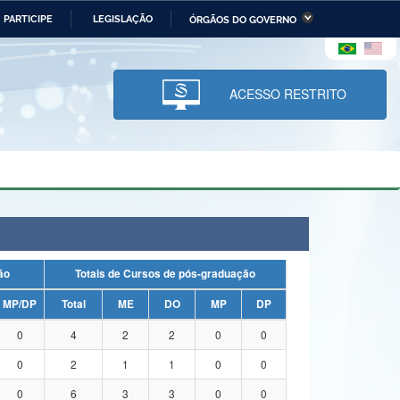
PARTICIPE
LEGISLAÇÃO
ÓRGÃOS DO GOVERNO
stério da Economia
Ministério da Infraestrutura
stério de Minas e Energia
Ministério da Ciência,
Tecnologia, Inovações e
ACESSO RESTRITO
Comunicações
tério da Mulher, da Família
Secretaria-Geral
s Direitos Humanos
lto
uação
Totais de Cursos de pós-graduação
MP/DP
Total
ME
DO
MP
DP
0
4
2
2
0
0
0
2
1
1
0
0
0
6
3
3
0
0