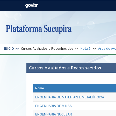
Casa Civil
Ministério da Justiça e
Segurança Pública
Ministério da Agricultura,
Ministério da Educação
Pecuária e Abastecimento
Ministério do Meio Ambiente
Ministério do Turismo
INÍCIO
Cursos Avaliados e Reconhecidos
Nota 5
Área de Ava
Secretaria de Governo
Gabinete de Segurança
Institucional
Cursos Avaliados e Reconhecidos
Nome
ENGENHARIA DE MATERIAIS E METALÚRGICA
ENGENHARIA DE MINAS
ENGENHARIA NUCLEAR