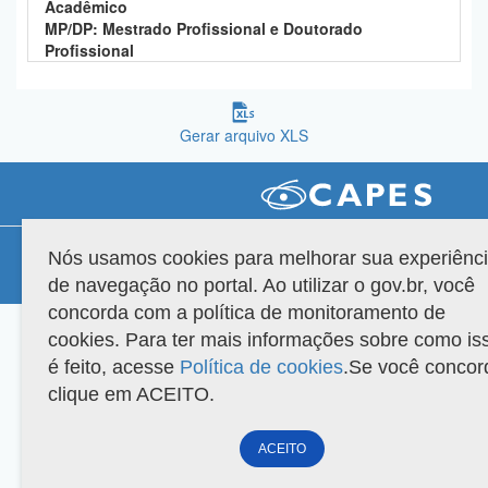
Acadêmico
Planalto
MP/DP: Mestrado Profissional e Doutorado
Profissional
Gerar arquivo XLS
Compatibilidade
Nós usamos cookies para melhorar sua experiênc
de navegação no portal. Ao utilizar o gov.br, você
Versão do sistema: 3.88.9
Copyright 2022 Capes. Todos os direitos reservados.
concorda com a política de monitoramento de
cookies. Para ter mais informações sobre como is
é feito, acesse
Política de cookies
.Se você concor
clique em ACEITO.
ACEITO