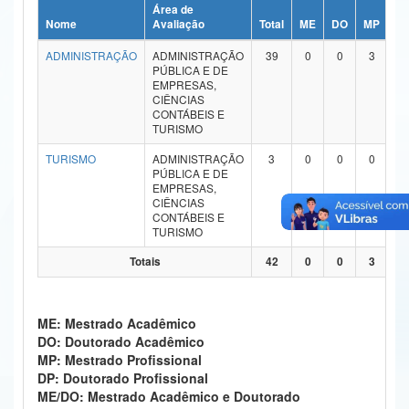
Área de
Ministério da Ciência, Tecnologia, Inovações e Comunicações
Nome
Avaliação
Total
ME
DO
MP
D
ADMINISTRAÇÃO
ADMINISTRAÇÃO
39
0
0
3
0
Ministério do Meio Ambiente
PÚBLICA E DE
EMPRESAS,
Ministério do Turismo
CIÊNCIAS
CONTÁBEIS E
TURISMO
Ministério do Desenvolvimento Regional
TURISMO
ADMINISTRAÇÃO
3
0
0
0
0
Controladoria-Geral da União
PÚBLICA E DE
EMPRESAS,
CIÊNCIAS
Ministério da Mulher, da Família e dos Direitos Humanos
CONTÁBEIS E
TURISMO
Secretaria-Geral
Totais
42
0
0
3
0
Secretaria de Governo
Gabinete de Segurança Institucional
ME: Mestrado Acadêmico
DO: Doutorado Acadêmico
Advocacia-Geral da União
MP: Mestrado Profissional
DP: Doutorado Profissional
Banco Central do Brasil
ME/DO: Mestrado Acadêmico e Doutorado