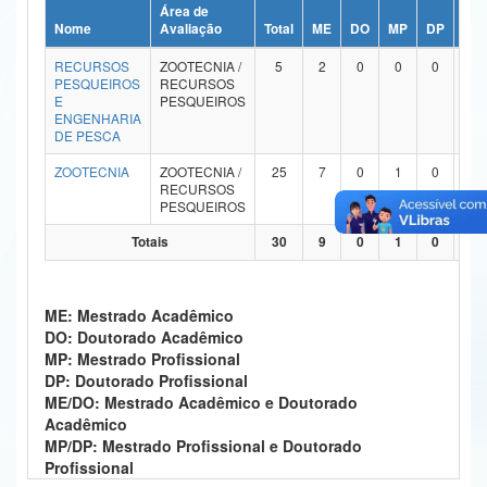
Área de
Ministério da Ciência, Tecnologia, Inovações e Comunicações
Nome
Avaliação
Total
ME
DO
MP
DP
ME
RECURSOS
ZOOTECNIA /
5
2
0
0
0
Ministério do Meio Ambiente
PESQUEIROS
RECURSOS
E
PESQUEIROS
Ministério do Turismo
ENGENHARIA
DE PESCA
Ministério do Desenvolvimento Regional
ZOOTECNIA
ZOOTECNIA /
25
7
0
1
0
1
RECURSOS
Controladoria-Geral da União
PESQUEIROS
Totais
30
9
0
1
0
2
Ministério da Mulher, da Família e dos Direitos Humanos
Secretaria-Geral
ME: Mestrado Acadêmico
Secretaria de Governo
DO: Doutorado Acadêmico
MP: Mestrado Profissional
Gabinete de Segurança Institucional
DP: Doutorado Profissional
ME/DO: Mestrado Acadêmico e Doutorado
Advocacia-Geral da União
Acadêmico
MP/DP: Mestrado Profissional e Doutorado
Banco Central do Brasil
Profissional