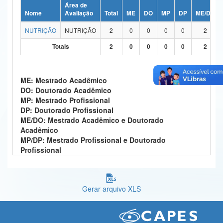
Área de
Ministério da Ciência, Tecnologia, Inovações e Comunicações
Nome
Avaliação
Total
ME
DO
MP
DP
ME/DO
NUTRIÇÃO
NUTRIÇÃO
2
0
0
0
0
2
Ministério do Meio Ambiente
Totais
2
0
0
0
0
2
Ministério do Turismo
Ministério do Desenvolvimento Regional
ME: Mestrado Acadêmico
DO: Doutorado Acadêmico
Controladoria-Geral da União
MP: Mestrado Profissional
DP: Doutorado Profissional
Ministério da Mulher, da Família e dos Direitos Humanos
ME/DO: Mestrado Acadêmico e Doutorado
Acadêmico
Secretaria-Geral
MP/DP: Mestrado Profissional e Doutorado
Profissional
Secretaria de Governo
Gabinete de Segurança Institucional
Gerar arquivo XLS
Advocacia-Geral da União
Banco Central do Brasil