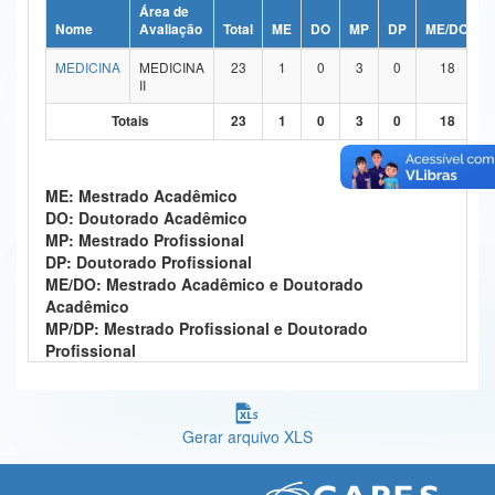
Área de
Ministério da Ciência, Tecnologia, Inovações e Comunicações
Nome
Avaliação
Total
ME
DO
MP
DP
ME/DO
MEDICINA
MEDICINA
23
1
0
3
0
18
Ministério do Meio Ambiente
II
Ministério do Turismo
Totais
23
1
0
3
0
18
Ministério do Desenvolvimento Regional
ME: Mestrado Acadêmico
Controladoria-Geral da União
DO: Doutorado Acadêmico
MP: Mestrado Profissional
Ministério da Mulher, da Família e dos Direitos Humanos
DP: Doutorado Profissional
ME/DO: Mestrado Acadêmico e Doutorado
Secretaria-Geral
Acadêmico
MP/DP: Mestrado Profissional e Doutorado
Secretaria de Governo
Profissional
Gabinete de Segurança Institucional
Advocacia-Geral da União
Gerar arquivo XLS
Banco Central do Brasil