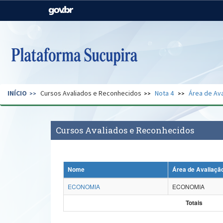
Casa Civil
Ministério da Justiça e
Segurança Pública
Ministério da Agricultura,
Ministério da Educação
Pecuária e Abastecimento
Ministério do Meio Ambiente
Ministério do Turismo
INÍCIO
Cursos Avaliados e Reconhecidos
Nota 4
Área de Ava
Secretaria de Governo
Gabinete de Segurança
Institucional
Cursos Avaliados e Reconhecidos
Nome
Área de Avaliaçã
ECONOMIA
ECONOMIA
Totais