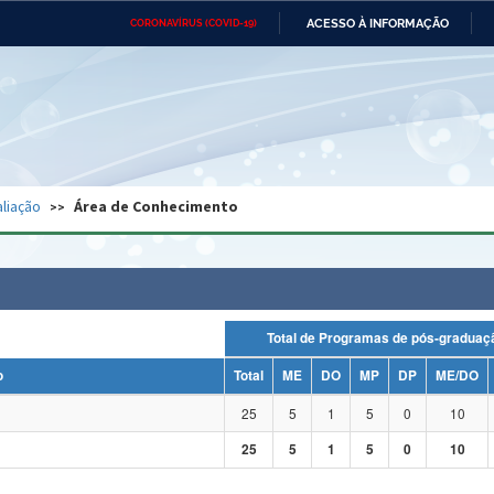
ACESSO À INFORMAÇÃO
CORONAVÍRUS (COVID-19)
Ministério da Defesa
Ministério das Relações
Mini
Exteriores
IR
PARA
O
CONTEÚDO
Ministério da Cidadania
Ministério da Saúde
Mini
Ministério do Desenvolvimento
Controladoria-Geral da União
Minis
Regional
e do
liação
Área de Conhecimento
Advocacia-Geral da União
Banco Central do Brasil
Plana
Total de Programas de pós-grad
o
Total
ME
DO
MP
DP
ME/DO
25
5
1
5
0
10
25
5
1
5
0
10