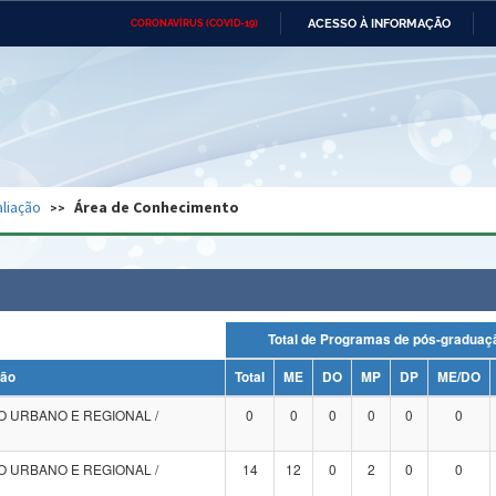
ACESSO À INFORMAÇÃO
CORONAVÍRUS (COVID-19)
Ministério da Defesa
Ministério das Relações
Mini
Exteriores
IR
PARA
O
CONTEÚDO
Ministério da Cidadania
Ministério da Saúde
Mini
Ministério do Desenvolvimento
Controladoria-Geral da União
Minis
Regional
e do
liação
Área de Conhecimento
Advocacia-Geral da União
Banco Central do Brasil
Plana
Total de Programas de pós-grad
ção
Total
ME
DO
MP
DP
ME/DO
 URBANO E REGIONAL /
0
0
0
0
0
0
 URBANO E REGIONAL /
14
12
0
2
0
0