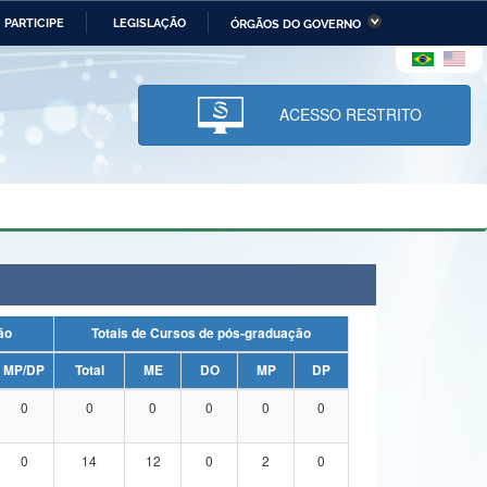
PARTICIPE
LEGISLAÇÃO
ÓRGÃOS DO GOVERNO
stério da Economia
Ministério da Infraestrutura
stério de Minas e Energia
Ministério da Ciência,
Tecnologia, Inovações e
ACESSO RESTRITO
Comunicações
tério da Mulher, da Família
Secretaria-Geral
s Direitos Humanos
lto
uação
Totais de Cursos de pós-graduação
MP/DP
Total
ME
DO
MP
DP
0
0
0
0
0
0
0
14
12
0
2
0