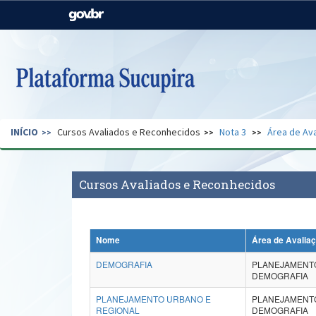
Casa Civil
Ministério da Justiça e
Segurança Pública
Ministério da Agricultura,
Ministério da Educação
Pecuária e Abastecimento
Ministério do Meio Ambiente
Ministério do Turismo
INÍCIO
Cursos Avaliados e Reconhecidos
Nota 3
Área de Ava
Secretaria de Governo
Gabinete de Segurança
Institucional
Cursos Avaliados e Reconhecidos
Nome
Área de Avalia
DEMOGRAFIA
PLANEJAMENTO
DEMOGRAFIA
PLANEJAMENTO URBANO E
PLANEJAMENTO
REGIONAL
DEMOGRAFIA