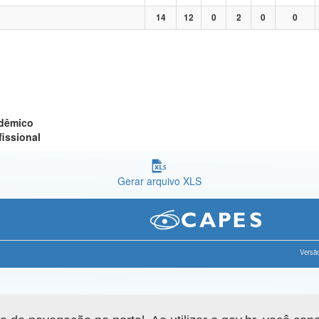
14
12
0
2
0
0
adêmico
fissional
Gerar arquivo XLS
Versão