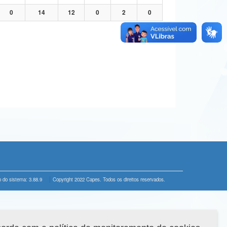
0
14
12
0
2
0
 do sistema: 3.88.9
Copyright 2022 Capes. Todos os direitos reservados.