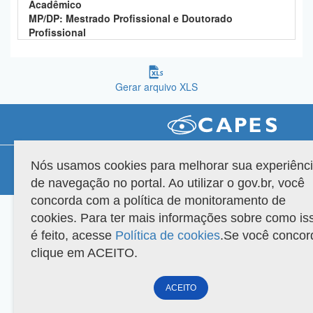
Acadêmico
Planalto
MP/DP: Mestrado Profissional e Doutorado
Profissional
Gerar arquivo XLS
Compatibilidade
Nós usamos cookies para melhorar sua experiênc
de navegação no portal. Ao utilizar o gov.br, você
Versão do sistema: 3.88.9
Copyright 2022 Capes. Todos os direitos reservados.
concorda com a política de monitoramento de
cookies. Para ter mais informações sobre como is
é feito, acesse
Política de cookies
.Se você concor
clique em ACEITO.
ACEITO