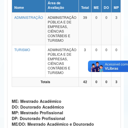
Área de
Ministério da Ciência, Tecnologia, Inovações e Comunicações
Nome
Avaliação
Total
ME
DO
MP
D
ADMINISTRAÇÃO
ADMINISTRAÇÃO
39
0
0
3
0
Ministério do Meio Ambiente
PÚBLICA E DE
EMPRESAS,
Ministério do Turismo
CIÊNCIAS
CONTÁBEIS E
TURISMO
Ministério do Desenvolvimento Regional
TURISMO
ADMINISTRAÇÃO
3
0
0
0
0
Controladoria-Geral da União
PÚBLICA E DE
EMPRESAS,
CIÊNCIAS
Ministério da Mulher, da Família e dos Direitos Humanos
CONTÁBEIS E
TURISMO
Secretaria-Geral
Totais
42
0
0
3
0
Secretaria de Governo
Gabinete de Segurança Institucional
ME: Mestrado Acadêmico
DO: Doutorado Acadêmico
Advocacia-Geral da União
MP: Mestrado Profissional
DP: Doutorado Profissional
Banco Central do Brasil
ME/DO: Mestrado Acadêmico e Doutorado