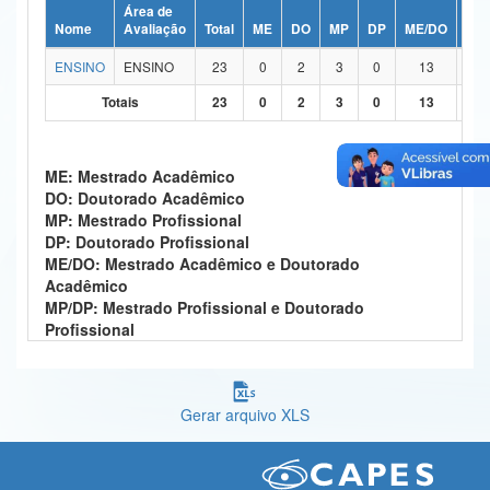
Área de
Ministério da Ciência, Tecnologia, Inovações e Comunicações
Nome
Avaliação
Total
ME
DO
MP
DP
ME/DO
MP
ENSINO
ENSINO
23
0
2
3
0
13
Ministério do Meio Ambiente
Totais
23
0
2
3
0
13
Ministério do Turismo
Ministério do Desenvolvimento Regional
ME: Mestrado Acadêmico
DO: Doutorado Acadêmico
Controladoria-Geral da União
MP: Mestrado Profissional
DP: Doutorado Profissional
Ministério da Mulher, da Família e dos Direitos Humanos
ME/DO: Mestrado Acadêmico e Doutorado
Acadêmico
Secretaria-Geral
MP/DP: Mestrado Profissional e Doutorado
Profissional
Secretaria de Governo
Gabinete de Segurança Institucional
Gerar arquivo XLS
Advocacia-Geral da União
Banco Central do Brasil