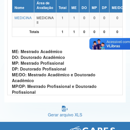
Área de
Ministério da Ciência, Tecnologia, Inovações e Comunicações
Nome
Avaliação
Total
ME
DO
MP
DP
ME/DO
MEDICINA
MEDICINA
1
1
0
0
0
0
Ministério do Meio Ambiente
II
Ministério do Turismo
Totais
1
1
0
0
0
0
Ministério do Desenvolvimento Regional
ME: Mestrado Acadêmico
Controladoria-Geral da União
DO: Doutorado Acadêmico
MP: Mestrado Profissional
Ministério da Mulher, da Família e dos Direitos Humanos
DP: Doutorado Profissional
ME/DO: Mestrado Acadêmico e Doutorado
Secretaria-Geral
Acadêmico
MP/DP: Mestrado Profissional e Doutorado
Secretaria de Governo
Profissional
Gabinete de Segurança Institucional
Advocacia-Geral da União
Gerar arquivo XLS
Banco Central do Brasil