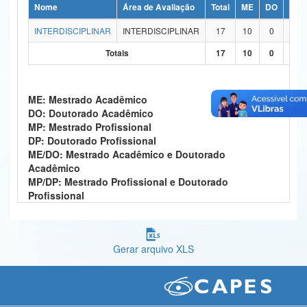
Nome
Área de Avaliação
Total
ME
DO
MP
Ministério da Ciência, Tecnologia, Inovações e Comunicações
INTERDISCIPLINAR
INTERDISCIPLINAR
17
10
0
7
Ministério do Meio Ambiente
Totais
17
10
0
7
Ministério do Turismo
ME: Mestrado Acadêmico
Ministério do Desenvolvimento Regional
DO: Doutorado Acadêmico
MP: Mestrado Profissional
Controladoria-Geral da União
DP: Doutorado Profissional
ME/DO: Mestrado Acadêmico e Doutorado
Ministério da Mulher, da Família e dos Direitos Humanos
Acadêmico
MP/DP: Mestrado Profissional e Doutorado
Secretaria-Geral
Profissional
Secretaria de Governo
Gabinete de Segurança Institucional
Gerar arquivo XLS
Advocacia-Geral da União
Banco Central do Brasil